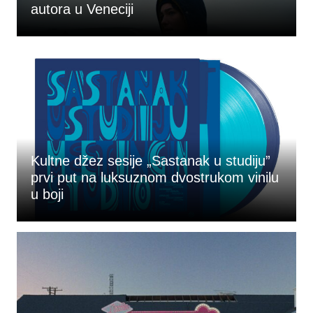
autora u Veneciji
Kultne džez sesije „Sastanak u studiju”
prvi put na luksuznom dvostrukom vinilu
u boji