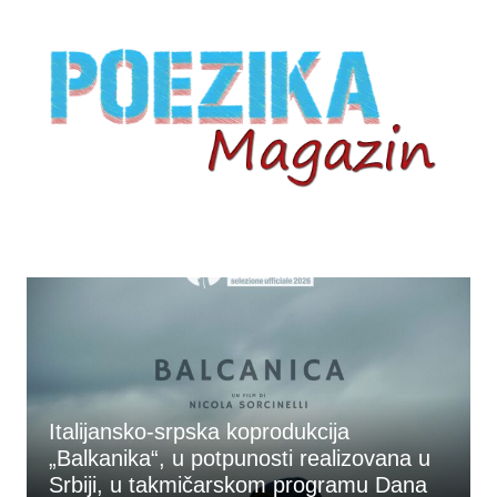
Skip
to
content
Italijansko-srpska koprodukcija
„Balkanika“, u potpunosti realizovana u
Srbiji, u takmičarskom programu Dana