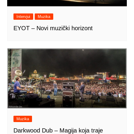
Intervjui
Muzika
EYOT – Novi muzički horizont
Muzika
Darkwood Dub – Magija koja traje