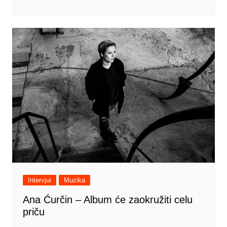
Intervjui
Muzika
Ana Ćurčin – Album će zaokružiti celu
priču