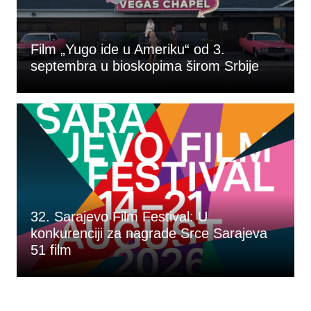
Film „Yugo ide u Ameriku“ od 3.
septembra u bioskopima širom Srbije
32. Sarajevo Film Festival: U
konkurenciji za nagrade Srce Sarajeva
51 film