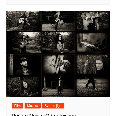
Film
Muzika
Svet knjiga
Priča o Novim Odmetnicima