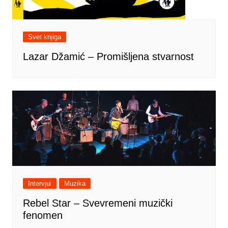
Svet knjiga
Lazar Džamić – Promišljena stvarnost
Intervjui
Muzika
Rebel Star – Svevremeni muzički
fenomen