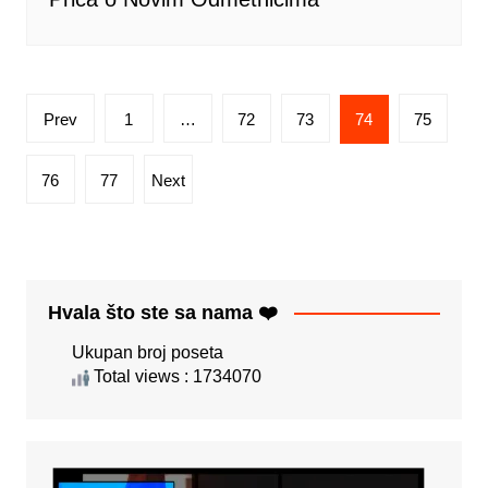
Posts
Prev
1
…
72
73
74
75
pagination
76
77
Next
Hvala što ste sa nama ❤️
Ukupan broj poseta
Total views : 1734070