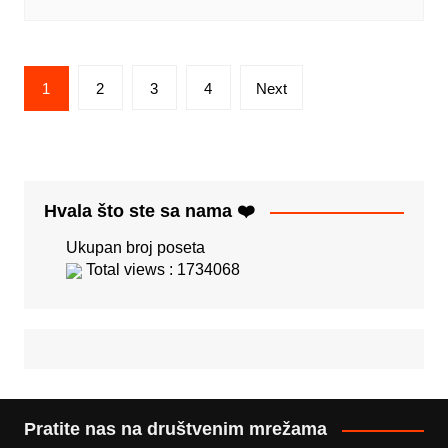
Posts
1
2
3
4
Next
pagination
Hvala što ste sa nama ❤️
Ukupan broj poseta
Total views : 1734068
Pratite nas na društvenim mrežama