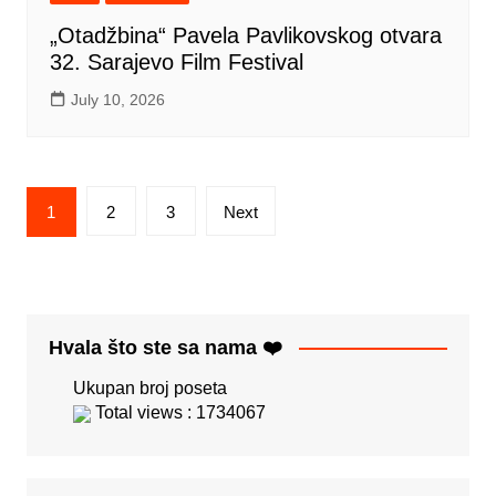
„Otadžbina“ Pavela Pavlikovskog otvara
32. Sarajevo Film Festival
July 10, 2026
Posts
1
2
3
Next
pagination
Hvala što ste sa nama ❤️
Ukupan broj poseta
Total views : 1734067