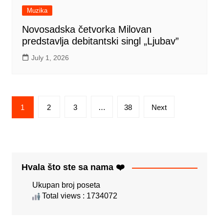
Muzika
Novosadska četvorka Milovan
predstavlja debitantski singl „Ljubav”
July 1, 2026
Posts
1
2
3
…
38
Next
pagination
Hvala što ste sa nama ❤️
Ukupan broj poseta
Total views : 1734072