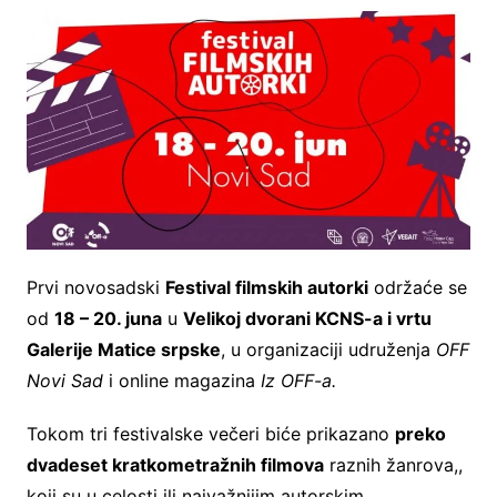
Prvi novosadski
Festival filmskih autorki
održaće se
od
18 – 20. juna
u
Velikoj dvorani KCNS-a i vrtu
Galerije Matice srpske
, u organizaciji udruženja
OFF
Novi Sad
i online magazina
Iz OFF-a.
Tokom tri festivalske večeri biće prikazano
preko
dvadeset kratkometražnih filmova
raznih žanrova,,
koji su u celosti ili najvažnijim autorskim