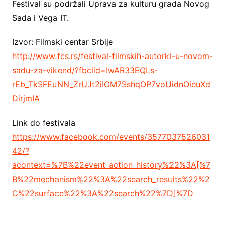
Festival su podržali Uprava za kulturu grada Novog
Sada i Vega IT.
Izvor: Filmski centar Srbije
http://www.fcs.rs/festival-filmskih-autorki-u-novom-
sadu-za-vikend/?fbclid=IwAR33EQLs-
rEb_TkSFEuNN_ZrUJt2iIOM7SshqOP7voUidnOieuXd
DirjmIA
Link do festivala
https://www.facebook.com/events/3577037526031
42/?
acontext=%7B%22event_action_history%22%3A[%7
B%22mechanism%22%3A%22search_results%22%2
C%22surface%22%3A%22search%22%7D]%7D