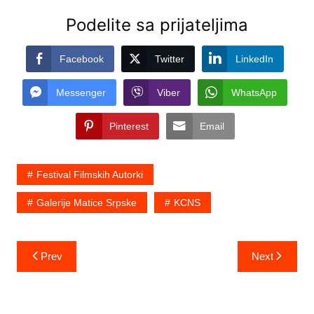
Podelite sa prijateljima
Facebook
Twitter
LinkedIn
Messenger
Viber
WhatsApp
Pinterest
Email
Festival Filmskih Autorki
Galerije Matice Srpske
KCNS
Post
Prev
Next
navigation