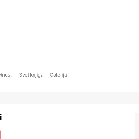
tnosti
Svet knjiga
Galerija
i