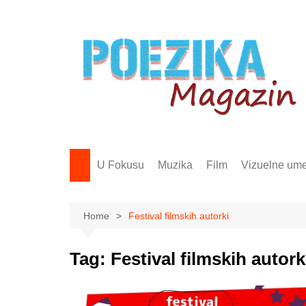
Skip
to
content
U Fokusu
Muzika
Film
Vizuelne ume
Home
Festival filmskih autorki
Tag:
Festival filmskih autork