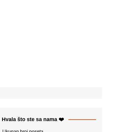
Hvala što ste sa nama ❤️
Ukupan broj poseta