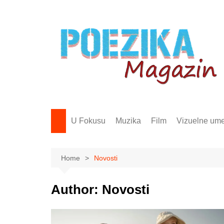
Skip
to
content
U Fokusu
Muzika
Film
Vizuelne ume
Home
Novosti
Author:
Novosti