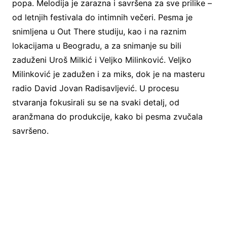
popa. Melodija je zarazna i savršena za sve prilike –
od letnjih festivala do intimnih večeri. Pesma je
snimljena u Out There studiju, kao i na raznim
lokacijama u Beogradu, a za snimanje su bili
zaduženi Uroš Milkić i Veljko Milinković. Veljko
Milinković je zadužen i za miks, dok je na masteru
radio David Jovan Radisavljević. U procesu
stvaranja fokusirali su se na svaki detalj, od
aranžmana do produkcije, kako bi pesma zvučala
savršeno.