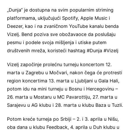
„Dunja“ je dostupna na svim popularnim striming
platformama, uključujući Spotify, Apple Music i
Deezer, kao i na zvaničnom YouTube kanalu benda
Vizelj. Bend poziva sve obožavaoce da poslušaju
pesmu i podele svoja mišljenja i utiske putem
društvenih mreža, koristeći hashtag #Dunja #Vizelj
Vizelj započinje prolećnu turneju koncertom 12.
marta u Zagrebu u Močvari, nakon čega će protresti
region koncertima 13. marta u Ljubljani u Gala Hali,
potom idu na mini turneju u Bosnu i Hercegovinu –
26. marta u Mostaru u MC Pavarottiju, 27. marta u
Sarajevu u AG klubu i 28. marta u klubu Baza u Tuzli.
Potom kreće turneja po Srbiji – 2. i 3. aprila u Nišu,
oba dana u klubu Feedback, 4. aprila u Duh klubu u