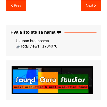
Post
Prev
Next
navigation
Hvala što ste sa nama ❤️
Ukupan broj poseta
Total views : 1734070