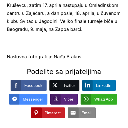
Kruševcu, zatim 17. aprila nastupaju u Omladinskom
centru u Zaječaru, a dan posle, 18. aprila, u čuvenom
klubu Svitac u Jagodini. Veliko finale turneje biće u
Beogradu, 9. maja, na Zappa barci.
Naslovna fotografija: Nađa Brakus
Podelite sa prijateljima
Facebook
Twitter
LinkedIn
Messenger
Viber
WhatsApp
Pinterest
Email