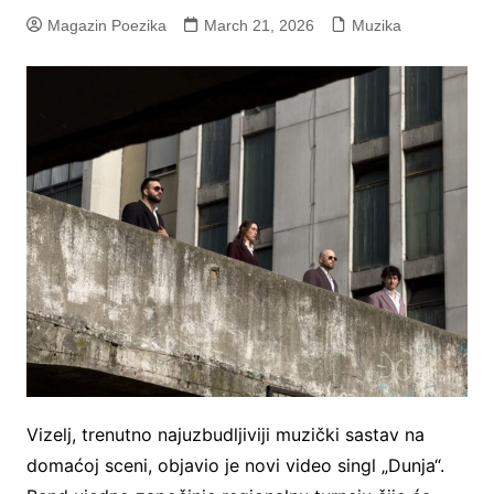
Magazin Poezika
March 21, 2026
Muzika
Vizelj, trenutno najuzbudljiviji muzički sastav na
domaćoj sceni, objavio je novi video singl „Dunja“.