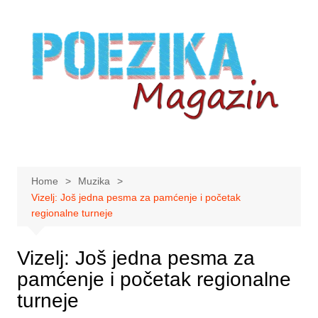
Skip
to
content
Home
Muzika
Vizelj: Još jedna pesma za pamćenje i početak
regionalne turneje
Vizelj: Još jedna pesma za
pamćenje i početak regionalne
turneje