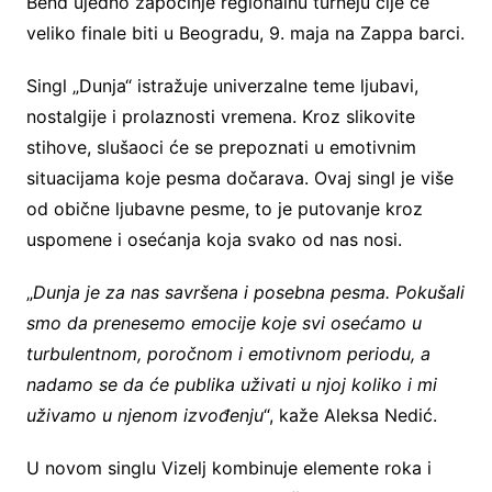
Bend ujedno započinje regionalnu turneju čije će
veliko finale biti u Beogradu, 9. maja na Zappa barci.
Singl „Dunja“ istražuje univerzalne teme ljubavi,
nostalgije i prolaznosti vremena. Kroz slikovite
stihove, slušaoci će se prepoznati u emotivnim
situacijama koje pesma dočarava. Ovaj singl je više
od obične ljubavne pesme, to je putovanje kroz
uspomene i osećanja koja svako od nas nosi.
„
Dunja je za nas savršena i posebna pesma. Pokušali
smo da prenesemo emocije koje svi osećamo u
turbulentnom, poročnom i emotivnom periodu, a
nadamo se da će publika uživati u njoj koliko i mi
uživamo u njenom izvođenju
“, kaže Aleksa Nedić.
U novom singlu Vizelj kombinuje elemente roka i