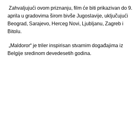
Zahvaljujući ovom priznanju, film će biti prikazivan do 9.
aprila u gradovima širom bivše Jugoslavije, uključujući
Beograd, Sarajevo, Herceg Novi, Ljubljanu, Zagreb i
Bitolu.
„Maldoror“ je triler inspirisan stvarnim događajima iz
Belgije sredinom devedesetih godina.