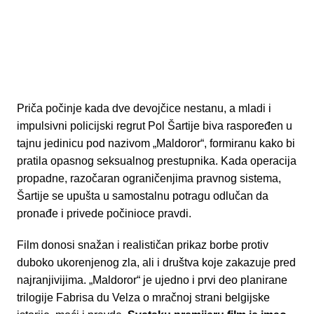
Priča počinje kada dve devojčice nestanu, a mladi i
impulsivni policijski regrut Pol Šartije biva raspoređen u
tajnu jedinicu pod nazivom „Maldoror“, formiranu kako bi
pratila opasnog seksualnog prestupnika. Kada operacija
propadne, razočaran ograničenjima pravnog sistema,
Šartije se upušta u samostalnu potragu odlučan da
pronađe i privede počinioce pravdi.
Film donosi snažan i realističan prikaz borbe protiv
duboko ukorenjenog zla, ali i društva koje zakazuje pred
najranjivijima. „Maldoror“ je ujedno i prvi deo planirane
trilogije Fabrisa du Velza o mračnoj strani belgijske