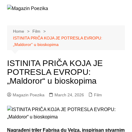
Skip
to
content
Home
Film
ISTINITA PRIČA KOJA JE POTRESLA EVROPU:
„Maldoror“ u bioskopima
ISTINITA PRIČA KOJA JE
POTRESLA EVROPU:
„Maldoror“ u bioskopima
Magazin Poezika
March 24, 2026
Film
Nagrađeni triler Fabrisa du Velza, inspirisan stvarnim