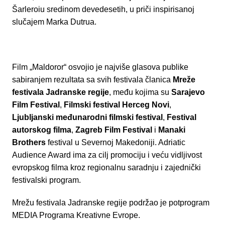
Šarleroiu sredinom devedesetih, u priči inspirisanoj
slučajem Marka Dutrua.
Film „Maldoror“ osvojio je najviše glasova publike
sabiranjem rezultata sa svih festivala članica
Mreže
festivala Jadranske regije
, među kojima su
Sarajevo
Film Festival
,
Filmski festival Herceg Novi
,
Ljubljanski međunarodni filmski festival
,
Festival
autorskog filma
,
Zagreb Film Festival
i
Manaki
Brothers
festival u Severnoj Makedoniji. Adriatic
Audience Award ima za cilj promociju i veću vidljivost
evropskog filma kroz regionalnu saradnju i zajednički
festivalski program.
Mrežu festivala Jadranske regije podržao je potprogram
MEDIA Programa Kreativne Evrope.