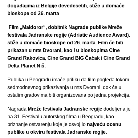
događajima iz Belgije devedesetih, stiže u domaće
bioskope od 26. marta
Film „Maldoror“, dobitnik Nagrade publike Mreže
festivala Jadranske regije (Adriatic Audience Award),
stiže u domaće bioskope od 26. marta. Film će biti
prikazan u mts Dvorani, kao i u bioskopima Cine
Grand Rakovica, Cine Grand BIG Čačak i Cine Grand
Delta Planet Niš.
Publika u Beogradu imaće priliku da film pogleda tokom
sedmodnevnog prikazivanja u mts Dvorani, dok će u
ostalim gradovima biti organizovana po jedna projekcija.
Nagrada
Mreže festivala Jadranske regije
dodeljena je
na 31. Festivalu autorskog filma u Beogradu, kao
priznanje ostvarenju koje je osvojilo
najveću ocenu
publike u okviru festivala Jadranske regije.