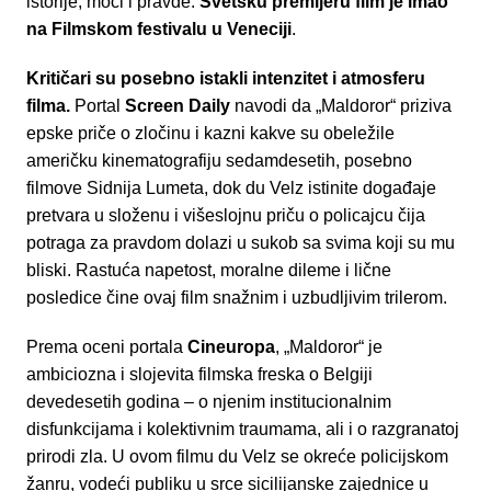
istorije, moći i pravde.
Svetsku premijeru film je imao
na Filmskom festivalu u Veneciji
.
Kritičari su posebno istakli intenzitet i atmosferu
filma.
Portal
Screen Daily
navodi da „Maldoror“ priziva
epske priče o zločinu i kazni kakve su obeležile
američku kinematografiju sedamdesetih, posebno
filmove Sidnija Lumeta, dok du Velz istinite događaje
pretvara u složenu i višeslojnu priču o policajcu čija
potraga za pravdom dolazi u sukob sa svima koji su mu
bliski. Rastuća napetost, moralne dileme i lične
posledice čine ovaj film snažnim i uzbudljivim trilerom.
Prema oceni portala
Cineuropa
, „Maldoror“ je
ambiciozna i slojevita filmska freska o Belgiji
devedesetih godina – o njenim institucionalnim
disfunkcijama i kolektivnim traumama, ali i o razgranatoj
prirodi zla. U ovom filmu du Velz se okreće policijskom
žanru, vodeći publiku u srce sicilijanske zajednice u