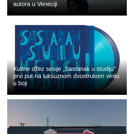
autora u Veneciji
Kultne džez sesije „Sastanak u studiju”
prvi put na luksuznom dvostrukom vinilu
u boji