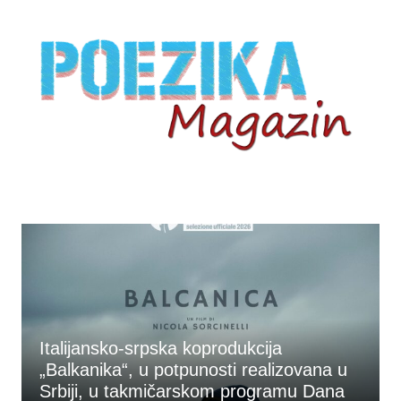
Skip
to
content
Italijansko-srpska koprodukcija
„Balkanika“, u potpunosti realizovana u
Srbiji, u takmičarskom programu Dana