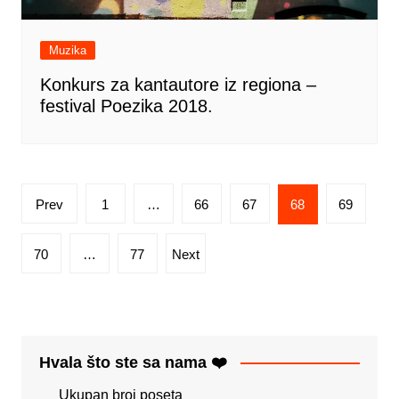
Muzika
Konkurs za kantautore iz regiona ‒
festival Poezika 2018.
Posts
Prev
1
…
66
67
68
69
pagination
70
…
77
Next
Hvala što ste sa nama ❤️
Ukupan broj poseta