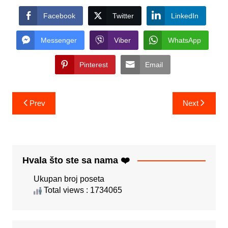
Facebook
Twitter
LinkedIn
Messenger
Viber
WhatsApp
Pinterest
Email
Post
Prev
Next
navigation
Hvala što ste sa nama ❤️
Ukupan broj poseta
Total views : 1734065