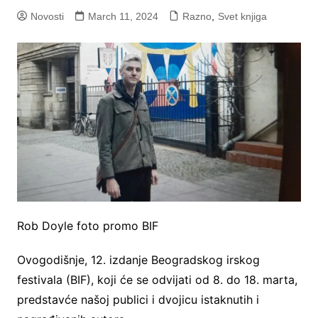
Novosti
March 11, 2024
Razno
,
Svet knjiga
Rob Doyle foto promo BIF
Ovogodišnje, 12. izdanje Beogradskog irskog
festivala (BIF), koji će se odvijati od 8. do 18. marta,
predstavće našoj publici i dvojicu istaknutih i