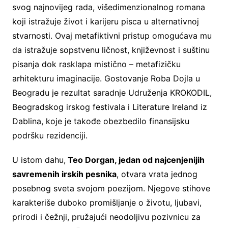
svog najnovijeg rada, višedimenzionalnog romana
koji istražuje život i karijeru pisca u alternativnoj
stvarnosti. Ovaj metafiktivni pristup omogućava mu
da istražuje sopstvenu ličnost, književnost i suštinu
pisanja dok rasklapa mistično – metafizičku
arhitekturu imaginacije. Gostovanje Roba Dojla u
Beogradu je rezultat saradnje Udruženja KROKODIL,
Beogradskog irskog festivala i Literature Ireland iz
Dablina, koje je takođe obezbedilo finansijsku
podršku rezidenciji.
U istom dahu,
Teo Dorgan, jedan od najcenjenijih
savremenih irskih pesnika
, otvara vrata jednog
posebnog sveta svojom poezijom. Njegove stihove
karakteriše duboko promišljanje o životu, ljubavi,
prirodi i čežnji, pružajući neodoljivu pozivnicu za