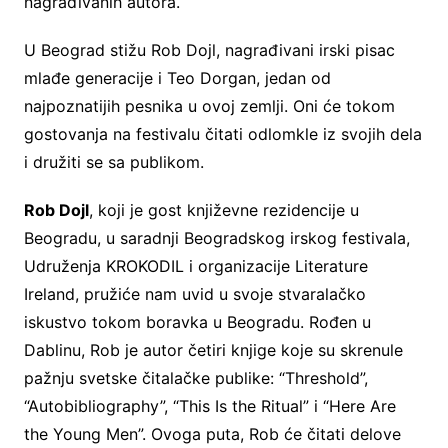
nagrađivanih autora.
U Beograd stižu Rob Dojl, nagrađivani irski pisac
mlađe generacije i Teo Dorgan, jedan od
najpoznatijih pesnika u ovoj zemlji. Oni će tokom
gostovanja na festivalu čitati odlomkle iz svojih dela
i družiti se sa publikom.
Rob Dojl
, koji je gost književne rezidencije u
Beogradu, u saradnji Beogradskog irskog festivala,
Udruženja KROKODIL i organizacije Literature
Ireland, pružiće nam uvid u svoje stvaralačko
iskustvo tokom boravka u Beogradu. Rođen u
Dablinu, Rob je autor četiri knjige koje su skrenule
pažnju svetske čitalačke publike: “Threshold”,
“Autobibliography”, “This Is the Ritual” i “Here Are
the Young Men”. Ovoga puta, Rob će čitati delove