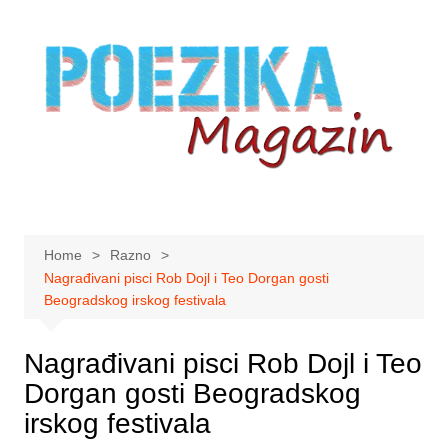
Skip
to
content
Home
Razno
Nagrađivani pisci Rob Dojl i Teo Dorgan gosti
Beogradskog irskog festivala
Nagrađivani pisci Rob Dojl i Teo
Dorgan gosti Beogradskog
irskog festivala