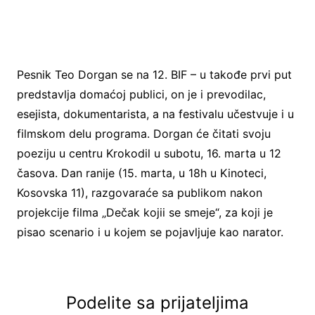
Pesnik Teo Dorgan se na 12. BIF – u takođe prvi put
predstavlja domaćoj publici, on je i prevodilac,
esejista, dokumentarista, a na festivalu učestvuje i u
filmskom delu programa. Dorgan će čitati svoju
poeziju u centru Krokodil u subotu, 16. marta u 12
časova. Dan ranije (15. marta, u 18h u Kinoteci,
Kosovska 11), razgovaraće sa publikom nakon
projekcije filma „Dečak kojii se smeje“, za koji je
pisao scenario i u kojem se pojavljuje kao narator.
Podelite sa prijateljima