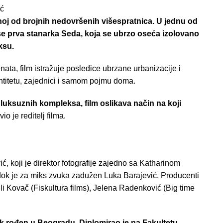
ić
dnoj od brojnih nedovršenih višespratnica. U jednu od
 se prva stanarka Seda, koja se ubrzo oseća izolovano
ksu.
ata, film istražuje posledice ubrzane urbanizacije i
entitetu, zajednici i samom pojmu doma.
luksuznih kompleksa, film oslikava način na koji
vio je reditelj filma.
ć, koji je direktor fotografije zajedno sa Katharinom
 dok je za miks zvuka zadužen Luka Barajević. Producenti
ili Kovač (Fiskultura films), Jelena Radenković (Big time
nik rođen u Beogradu. Diplomirao je na Fakultetu