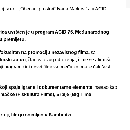
ovića uvršten je u program ACID 76. Međunarodnog
u premijeru.
fokusiran na promociju nezavisnog filma,
sa
ilmski autori,
članovi ovog udruženja, čime se afirmišu
ji program čini devet filmova, među kojima je čak šest
 koji spaja igrane i dokumentarne elemente,
nastao kao
ačke (Fiskultura Films), Srbije (Big Time
biji, film je snimljen u Kambodži.