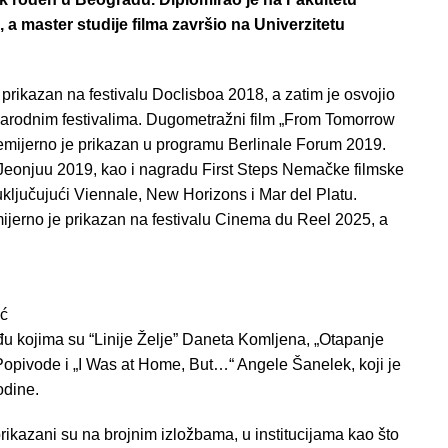
 master studije filma završio na Univerzitetu
prikazan na festivalu Doclisboa 2018, a zatim je osvojio
arodnim festivalima. Dugometražni film „From Tomorrow
remijerno je prikazan u programu Berlinale Forum 2019.
u Jeonjuu 2019, kao i nagradu First Steps Nemačke filmske
uključujući Viennale, New Horizons i Mar del Platu.
mijerno je prikazan na festivalu Cinema du Reel 2025, a
ić
eđu kojima su “Linije Želje” Daneta Komljena, „Otapanje
 Popivode i „I Was at Home, But…“ Angele Šanelek, koji je
odine.
 prikazani su na brojnim izložbama, u institucijama kao što