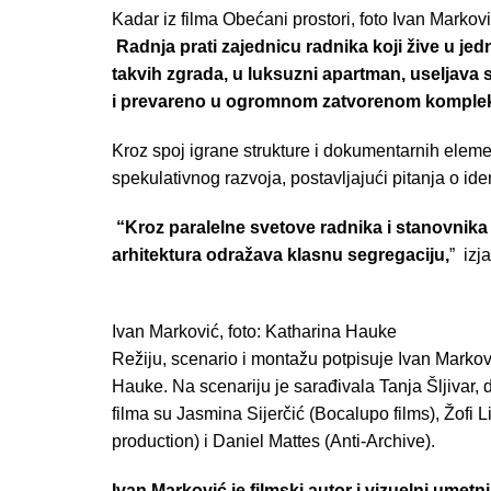
Kadar iz filma Obećani prostori, foto Ivan Markov
Radnja prati zajednicu radnika koji žive u je
takvih zgrada, u luksuzni apartman, useljava
i prevareno u ogromnom zatvorenom komple
Kroz spoj igrane strukture i dokumentarnih elemen
spekulativnog razvoja, postavljajući pitanja o id
“Kroz paralelne svetove radnika i stanovnika 
arhitektura odražava klasnu segregaciju,
” izja
Ivan Marković, foto: Katharina Hauke
Režiju, scenario i montažu potpisuje Ivan Markovi
Hauke. Na scenariju je sarađivala Tanja Šljivar,
filma su Jasmina Sijerčić (Bocalupo films), Žofi L
production) i Daniel Mattes (Anti-Archive).
Ivan Marković je filmski autor i vizuelni umet