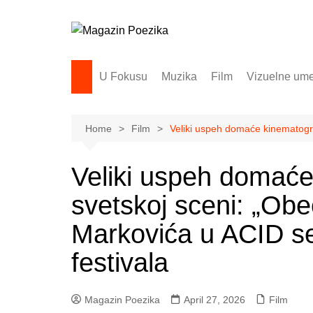
Skip
to
content
U Fokusu
Muzika
Film
Vizuelne ume
Home
Film
Veliki uspeh domaće kinematograf
Veliki uspeh domaće
svetskoj sceni: „Obe
Markovića u ACID se
festivala
Magazin Poezika
April 27, 2026
Film