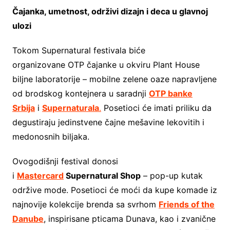
Čajanka, umetnost, održivi dizajn i deca u glavnoj
ulozi
Tokom Supernatural festivala biće
organizovane OTP čajanke u okviru Plant House
biljne laboratorije – mobilne zelene oaze napravljene
od brodskog kontejnera u saradnji
OTP banke
Srbija
i
Supernaturala
.
Posetioci će imati priliku da
degustiraju jedinstvene čajne mešavine lekovitih i
medonosnih biljaka.
Ovogodišnji festival donosi
i
Mastercard
Supernatural Shop
– pop-up kutak
održive mode. Posetioci će moći da kupe komade iz
najnovije kolekcije brenda sa svrhom
Friends of the
Danube
, inspirisane pticama Dunava, kao i zvanične