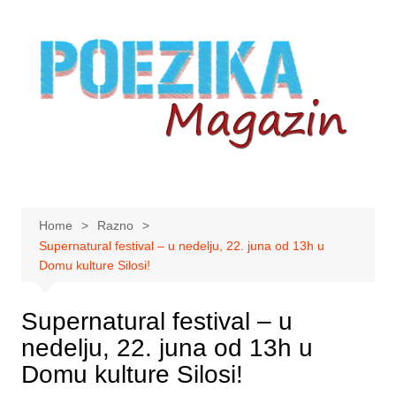
Skip
to
content
Home
Razno
Supernatural festival – u nedelju, 22. juna od 13h u
Domu kulture Silosi!
Supernatural festival – u
nedelju, 22. juna od 13h u
Domu kulture Silosi!