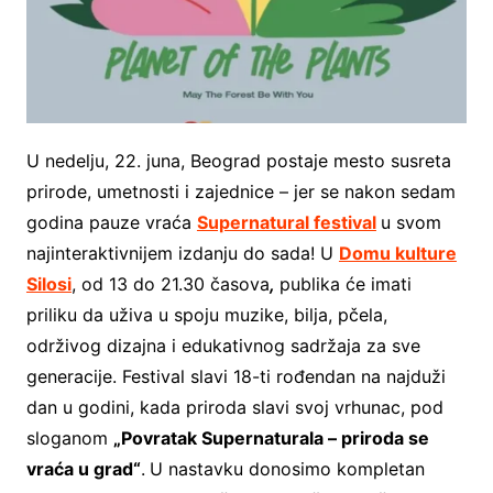
U nedelju, 22. juna, Beograd postaje mesto susreta
prirode, umetnosti i zajednice – jer se nakon sedam
godina pauze vraća
Supernatural festival
u svom
najinteraktivnijem izdanju do sada! U
Domu kulture
Silosi
, od 13 do 21.30 časova
,
publika će imati
priliku da uživa u spoju muzike, bilja, pčela,
održivog dizajna i edukativnog sadržaja za sve
generacije. Festival slavi 18-ti rođendan na najduži
dan u godini, kada priroda slavi svoj vrhunac, pod
sloganom
„Povratak Supernaturala – priroda se
vraća u grad“
.
U nastavku donosimo kompletan