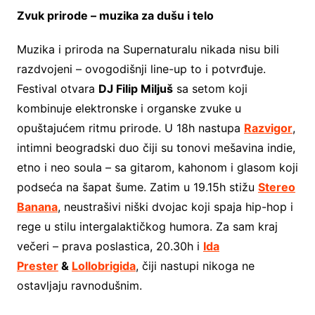
Zvuk prirode – muzika za dušu i telo
Muzika i priroda na Supernaturalu nikada nisu bili
razdvojeni – ovogodišnji line-up to i potvrđuje.
Festival otvara
DJ Filip Miljuš
sa setom koji
kombinuje elektronske i organske zvuke u
opuštajućem ritmu prirode. U 18h nastupa
Razvigor
,
intimni beogradski duo čiji su tonovi mešavina indie,
etno i neo soula – sa gitarom, kahonom i glasom koji
podseća na šapat šume. Zatim u 19.15h stižu
Stereo
Banana
, neustrašivi niški dvojac koji spaja hip-hop i
rege u stilu intergalaktičkog humora. Za sam kraj
večeri – prava poslastica, 20.30h i
Ida
Prester
&
Lollobrigida
, čiji nastupi nikoga ne
ostavljaju ravnodušnim.