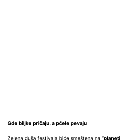
Gde biljke pričaju, a pčele pevaju
Zelena duša festivala biće smeštena na “
planeti