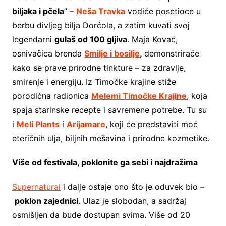
biljaka i pčela
” –
Neša Travka
vodiće posetioce u
berbu divljeg bilja Dorćola, a zatim kuvati svoj
legendarni
gulaš od 100 gljiva
. Maja Kovać,
osnivačica brenda
Smilje i bosilje
,
demonstriraće
kako se prave prirodne tinkture – za zdravlje,
smirenje i energiju. Iz Timočke krajine stiže
porodična radionica
Melemi Timočke Krajine
, koja
spaja starinske recepte i savremene potrebe. Tu su
i
Meli Plants
i
Arijamare
, koji će predstaviti moć
eteričnih ulja, biljnih mešavina i prirodne kozmetike.
Više od festivala, poklonite ga sebi i najdražima
Supernatural
i dalje ostaje ono što je oduvek bio –
poklon zajednici
. Ulaz je slobodan, a sadržaj
osmišljen da bude dostupan svima. Više od 20