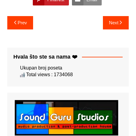
Post
Prev
Next
navigation
Hvala što ste sa nama ❤️
Ukupan broj poseta
Total views : 1734068