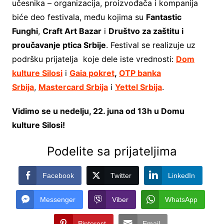
učesnika – organizacija, proizvođača i kompanija
biće deo festivala, među kojima su
Fantastic
Funghi
,
Craft Art Bazar
i
Društvo za zaštitu i
proučavanje ptica Srbije
. Festival se realizuje uz
podršku prijatelja koje dele iste vrednosti:
Dom
kulture Silosi
i
Gaia pokret
,
OTP banka
Srbija
,
Mastercard Srbija
i
Yettel Srbija
.
Vidimo se u nedelju, 22. juna od 13h u Domu
kulture Silosi!
Podelite sa prijateljima
Facebook
Twitter
LinkedIn
Messenger
Viber
WhatsApp
Pinterest
Email