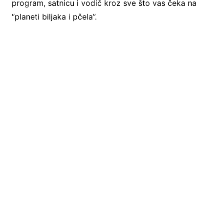
program, satnicu i vodič kroz sve što vas čeka na
“planeti biljaka i pčela”.