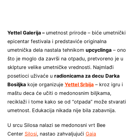
Yettel Galerija –
umetnost prirode – biće umetnički
epicentar festivala i predstaviće originalna
umetnička dela nastala tehnikom
upcyclinga
– ono
što je moglo da završi na otpadu, pretvoreno je u
sklpture velike umetničke vrednosti. Najmlađi
posetioci uživaće u
radionicama za decu
Darka
Bosiljka
koje organizuje
Yettel Srbija
– kroz igru i
maštu deca će učiti o medonosnim biljkama,
reciklaži i tome kako se od “otpada” može stvarati
umetnost. Edukacija nikada nije bila zabavnija.
U srcu Silosa nalazi se medonosni vrt Bee
Center
Silosi
, nastao zahvaljujući
Gaia