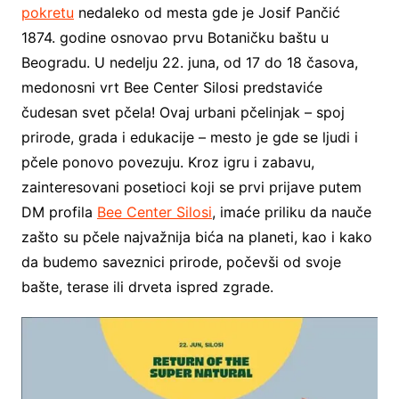
pokretu
nedaleko od mesta gde je Josif Pančić
1874. godine osnovao prvu Botaničku baštu u
Beogradu. U nedelju 22. juna, od 17 do 18 časova,
medonosni vrt Bee Center Silosi predstaviće
čudesan svet pčela! Ovaj urbani pčelinjak – spoj
prirode, grada i edukacije – mesto je gde se ljudi i
pčele ponovo povezuju. Kroz igru i zabavu,
zainteresovani posetioci koji se prvi prijave putem
DM profila
Bee Center Silosi
, imaće priliku da nauče
zašto su pčele najvažnija bića na planeti, kao i kako
da budemo saveznici prirode, počevši od svoje
bašte, terase ili drveta ispred zgrade.