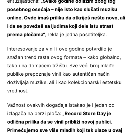
entuzijastična:
„Svake godine dolazim zbog tog
posebnog osećaja – nije isto kao slušati muziku
online. Ovde imaš priliku da otkriješ nešto novo, ali
i da se povežeš sa ljudima koji dele istu strast
prema pločama“,
rekla je jedna posetiteljka.
Interesovanje za vinil i ove godine potvrdilo je
snažan trend rasta ovog formata – kako globalno,
tako i na domaćem tržištu. Sve veći broj mlađe
publike prepoznaje vinil kao autentičan način
doživljaja muzike, ali i kao kolekcionarski estetsku
vrednost.
Važnost ovakvih događaja istakao je i jedan od
izlagača na berzi ploča:
„Record Store Day je
odlična prilika da se vinil približi novoj publici.
Primećujemo sve više mladih koji tek ulaze u ovaj