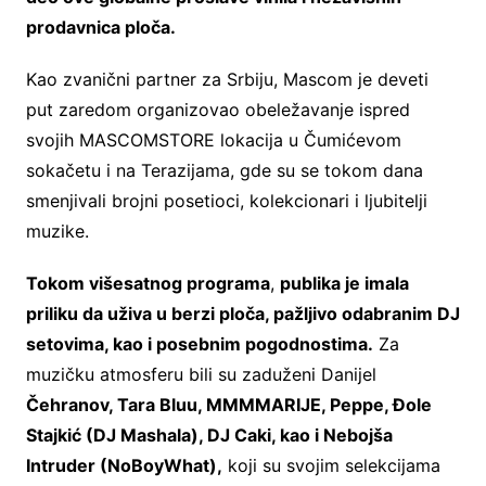
prodavnica ploča.
Kao zvanični partner za Srbiju, Mascom je deveti
put zaredom organizovao obeležavanje ispred
svojih MASCOMSTORE lokacija u Čumićevom
sokačetu i na Terazijama, gde su se tokom dana
smenjivali brojni posetioci, kolekcionari i ljubitelji
muzike.
Tokom višesatnog programa
,
publika je imala
priliku da uživa u berzi ploča, pažljivo odabranim DJ
setovima, kao i posebn
im
pogodnosti
ma
.
Za
muzičku atmosferu bili su zaduženi Danijel
Čehranov, Tara Bluu, MMMMARIJE, Peppe, Đole
Stajkić (DJ Mashala), DJ Caki, kao i Nebojša
Intruder (No
Boy
What),
koji su svojim selekcijama