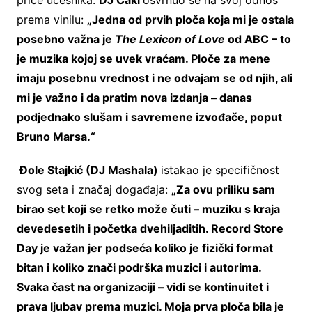
prema vinilu:
„Jedna od prvih ploča koja mi je ostala
posebno važna je
The Lexicon of Love
od ABC – to
je muzika kojoj se uvek vraćam. Ploče za mene
imaju posebnu vrednost i ne odvajam se od njih, ali
mi je važno i da pratim nova izdanja – danas
podjednako slušam i savremene izvođače, poput
Brun
o
Marsa.“
Đole Stajkić (DJ Mashala)
istakao je specifičnost
svog seta i značaj događaja:
„Za ovu priliku sam
birao set koji se retko može čuti – muziku s kraja
devedesetih i početka dvehiljaditih. Record Store
Day je važan jer podseća koliko je fizički format
bitan i koliko znači podrška muzici i autorima.
Svaka čast na organizaciji – vidi se kontinuitet i
prava ljubav prema muzici. Moja prva ploča bila je