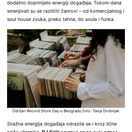
dodatno doprinijelo energiji događaja. Tokom dana
smenjivali su se različiti žanrovi – od komercijalnog i
soul house zvuka, preko tehna, do soula i funka.
Održan Record Store Day u Beogradu,foto: Tanja Drobnjak
Snažna energija događaja odrazila se i kroz lične
priče učesnika.
DJ Caki
osvrnuo se na svoj odnos