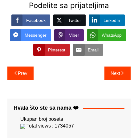
Podelite sa prijateljima
Facebook
Twitter
LinkedIn
Messenger
Viber
WhatsApp
Pinterest
Email
Post
Prev
Next
navigation
Hvala što ste sa nama ❤️
Ukupan broj poseta
Total views : 1734057