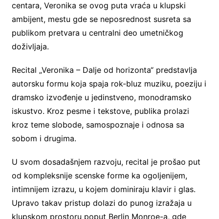
centara, Veronika se ovog puta vraća u klupski
ambijent, mestu gde se neposrednost susreta sa
publikom pretvara u centralni deo umetničkog
doživljaja.
Recital „Veronika – Dalje od horizonta“ predstavlja
autorsku formu koja spaja rok-bluz muziku, poeziju i
dramsko izvođenje u jedinstveno, monodramsko
iskustvo. Kroz pesme i tekstove, publika prolazi
kroz teme slobode, samospoznaje i odnosa sa
sobom i drugima.
U svom dosadašnjem razvoju, recital je prošao put
od kompleksnije scenske forme ka ogoljenijem,
intimnijem izrazu, u kojem dominiraju klavir i glas.
Upravo takav pristup dolazi do punog izražaja u
klupskom prostoru poput Berlin Monroe-a, gde