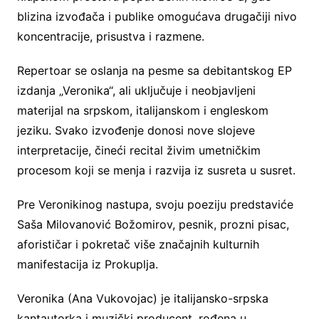
blizina izvođača i publike omogućava drugačiji nivo
koncentracije, prisustva i razmene.
Repertoar se oslanja na pesme sa debitantskog EP
izdanja „Veronika“, ali uključuje i neobjavljeni
materijal na srpskom, italijanskom i engleskom
jeziku. Svako izvođenje donosi nove slojeve
interpretacije, čineći recital živim umetničkim
procesom koji se menja i razvija iz susreta u susret.
Pre Veronikinog nastupa, svoju poeziju predstaviće
Saša Milovanović Božomirov, pesnik, prozni pisac,
aforističar i pokretač više značajnih kulturnih
manifestacija iz Prokuplja.
Veronika (Ana Vukovojac) je italijansko-srpska
kantautorka i muzički producent, rođena u