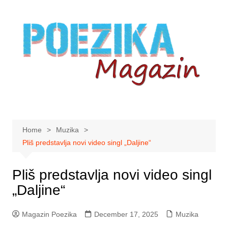
Skip
to
content
Home
Muzika
Pliš predstavlja novi video singl „Daljine“
Pliš predstavlja novi video singl
„Daljine“
Magazin Poezika
December 17, 2025
Muzika