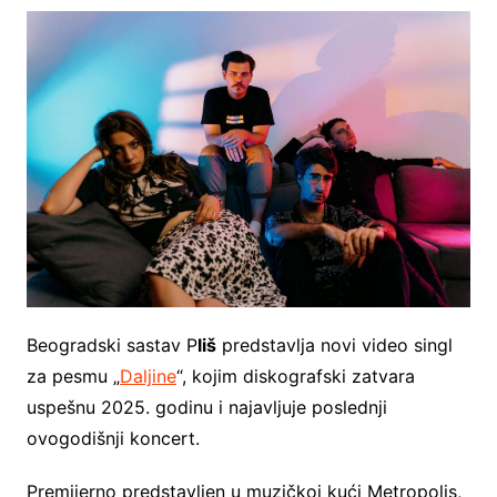
Beogradski sastav P
liš
predstavlja novi video singl
za pesmu „
Daljine
“, kojim diskografski zatvara
uspešnu 2025. godinu i najavljuje poslednji
ovogodišnji koncert.
Premijerno predstavljen u muzičkoj kući Metropolis,