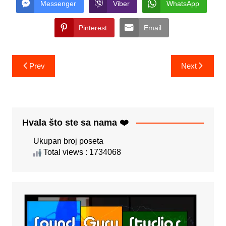
Messenger
Viber
WhatsApp
Pinterest
Email
Post
Prev
Next
navigation
Hvala što ste sa nama ❤️
Ukupan broj poseta
Total views : 1734068