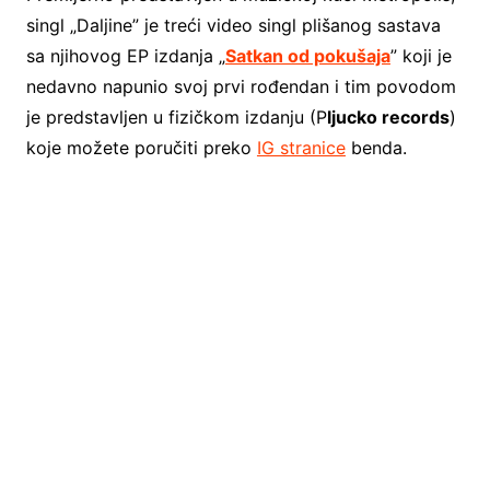
singl „Daljine” je treći video singl plišanog sastava
sa njihovog EP izdanja „
Satkan od pokušaja
” koji je
nedavno napunio svoj prvi rođendan i tim povodom
je predstavljen u fizičkom izdanju (P
ljucko records
)
koje možete poručiti preko
IG stranice
benda.