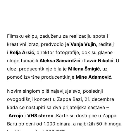
Filmsku ekipu, zaduženu za realizaciju spota i
kreativni izraz, predvodio je
Vanja Vujin
, reditelj
i
Relja Arsić
, direktor fotografije, dok su glavne
uloge tumačili
Aleksa Samardžić
i
Lazar Nikolić
. U
ulozi producentkinje bila je
Milena Šmigić
, uz
pomoć izvršne producentkinje
Mine Adamović
.
Novim singlom pliš najavljuje svoj poslednji
ovogodišnji koncert u Zappa Bazi, 21. decembra
kada će nastupiti sa dva prijateljska sastava –
Arrojo
i
VHS stereo
. Karte su dostupne u Zappa
Baru po ceni od 1.000 dinara, a najbržih 50 ih mogu