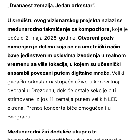
„Dvanaest zemalja. Jedan orkestar“.
U središtu ovog vizionarskog projekta nalazi se
međunarodno takmičenje za kompozitore,
koje je
počelo 2. maja 2026. godine.
Otvoreni poziv
namenjen je delima koja se na umetnički način
bave jedinstvenim uslovima izvođenja u realnom
vremenu sa više lokacija, u kojem su učesnički
ansambli povezani putem digitalne mreže.
Veliki
gudački orkestar nastupaće uživo u koncertnoj
dvorani u Drezdenu, dok će ostale sekcije biti
strimovane iz jos 11 zemalja putem velikih LED
ekrana. Prenos koncerta biće omogućen i u
Beogradu.
Međunarodni žiri dodeliće ukupno tri