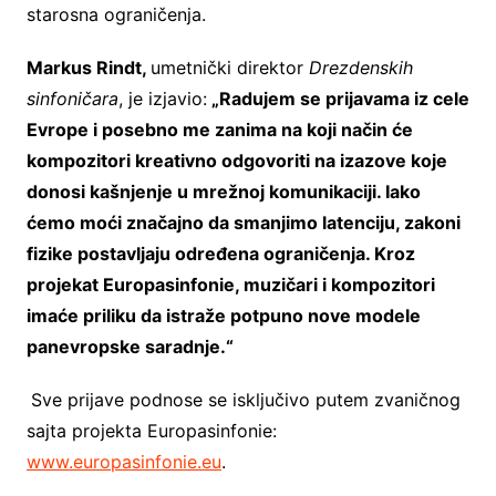
starosna ograničenja.
Markus Rindt,
umetnički direktor
Drezdenskih
sinfoničara
, je izjavio:
„Radujem se prijavama iz cele
Evrope i posebno me zanima na koji način će
kompozitori kreativno odgovoriti na izazove koje
donosi kašnjenje u mrežnoj komunikaciji. Iako
ćemo moći značajno da smanjimo latenciju, zakoni
fizike postavljaju određena ograničenja. Kroz
projekat Europasinfonie, muzičari i kompozitori
imaće priliku da istraže potpuno nove modele
panevropske saradnje.“
Sve prijave podnose se isključivo putem zvaničnog
sajta projekta Europasinfonie:
www.europasinfonie.eu
.