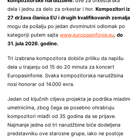
kompozitorske narudžbine:
dve za orkestarska
dela i jednu za delo za orkestar i hor.
Kompozitori iz
27 država članica EU i drugih kvalifikovanih zemalja
mogu da pošalju po jedan dvominutni odlomak po
kategoriji putem sajta
www.europasinfonie.eu
,
do
31. jula 2026. godine.
Tri izabrana kompozitora dobiće priliku da napišu
dela u trajanju od 15 do 20 minuta za koncert
Europasinfonie. Svaka kompozitorska narudžbina
nosi honorar od 14.000 evra.
Jedan od ključnih ciljeva projekta je podrška mladim
umetnicima, zbog čega se posebno ohrabruju
kompozitori mlađi od 35 godina da se prijave.
Najmanje jedna od tri narudžbine biće dodeljena
predstavniku ove starosne grupe, iako ne postoje