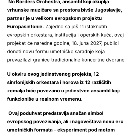
No Borders Orchestra, ansambl koji okuplja
vrhunske muzičare sa prostora bivše Jugoslavije,
partner je u velikom evropskom projektu
Europasinfonie.
Zajedno sa još 11 istaknutih
evropskih orkestara, institucija i operskih kuća, ovaj
projekat će naredne godine, 18. juna 2027, publici
doneti novu formu umetničke saradnje koja
prevazilazi granice tradicionalne koncertne dvorane.
U okviru ovog jedinstvenog projekta, 12
simfonijskih orkestara i horova iz 12 različitih
zemalja biće povezano u jedinstven ansambl koji
funkcioniše u realnom vremenu.
Ovaj poduhvat predstavlja snažan simbol
evropskog povezivanja, ali i nagoveštava novu eru
umetničkih formata – eksperiment pod motom