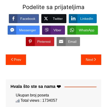
Podelite sa prijateljima
Facebook
Twitter
LinkedIn
Messenger
Viber
WhatsApp
Pinterest
Email
Post
Prev
Next
navigation
Hvala što ste sa nama ❤️
Ukupan broj poseta
Total views : 1734057