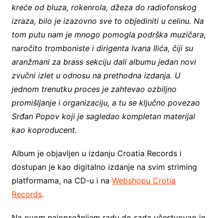
kreće od bluza, rokenrola, džeza do radiofonskog
izraza, bilo je izazovno sve to objediniti u celinu. Na
tom putu nam je mnogo pomogla podrška muzičara,
naročito tromboniste i dirigenta Ivana Ilića, čiji su
aranžmani za brass sekciju dali albumu jedan novi
zvučni izlet u odnosu na prethodna izdanja. U
jednom trenutku proces je zahtevao ozbiljno
promišljanje i organizaciju, a tu se ključno povezao
Srđan Popov koji je sagledao kompletan materijal
kao koproducent.
Album je objavljen u izdanju Croatia Records i
dostupan je kao digitalno izdanje na svim striming
platformama, na CD-u i na
Webshopu Crotia
Records
.
Na ovom najopsežnijem radu do sada učestvovao je