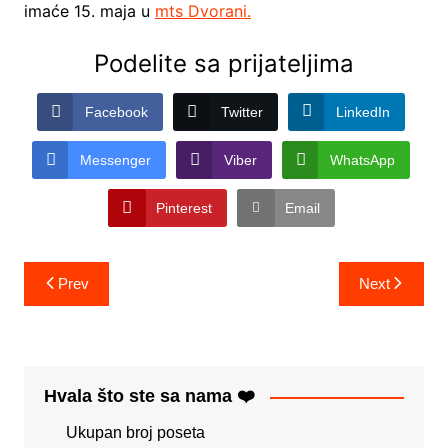
imaće 15. maja u
mts Dvorani.
Podelite sa prijateljima
Facebook
Twitter
LinkedIn
Messenger
Viber
WhatsApp
Pinterest
Email
Post
Prev
Next
navigation
Hvala što ste sa nama ❤️
Ukupan broj poseta