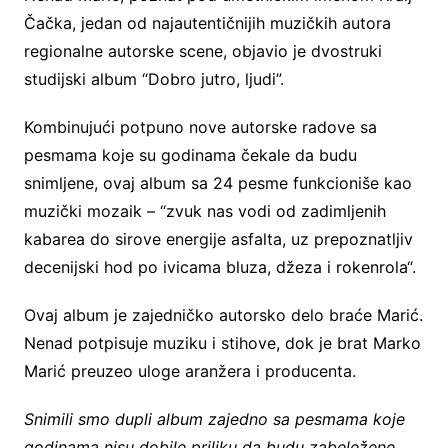
Čačka, jedan od najautentičnijih muzičkih autora
regionalne autorske scene, objavio je dvostruki
studijski album “Dobro jutro, ljudi”.
Kombinujući potpuno nove autorske radove sa
pesmama koje su godinama čekale da budu
snimljene, ovaj album sa 24 pesme funkcioniše kao
muzički mozaik – “zvuk nas vodi od zadimljenih
kabarea do sirove energije asfalta, uz prepoznatljiv
decenijski hod po ivicama bluza, džeza i rokenrola“.
Ovaj album je zajedničko autorsko delo braće Marić.
Nenad potpisuje muziku i stihove, dok je brat Marko
Marić preuzeo uloge aranžera i producenta.
Snimili smo dupli album zajedno sa pesmama koje
godinama nisu dobile priliku da budu zabeležene,