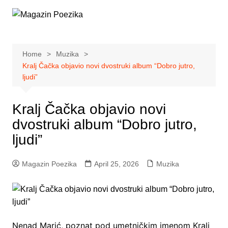
Skip
to
content
Home
Muzika
Kralj Čačka objavio novi dvostruki album “Dobro jutro,
ljudi”
Kralj Čačka objavio novi
dvostruki album “Dobro jutro,
ljudi”
Magazin Poezika
April 25, 2026
Muzika
Nenad Marić, poznat pod umetničkim imenom Kralj