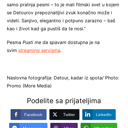
samo pratnja pesmi – to je mali filmski svet u kojem
se Detourov prepoznatljivi zvuk konačno može i
videti. Sanjivo, elegantno i potpuno zarazno – baš
kao i život kad ga pustiš da te nosi.”
Pesma
Pusti me da spavam
dostupna je na
svim
streaming servisma
.
Naslovna fotografija: Detour, kadar iz spota/ Photo:
Promo (More Media)
Podelite sa prijateljima
Facebook
Twitter
LinkedIn