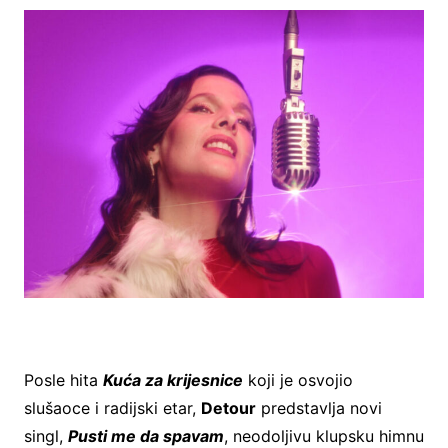
Posle hita
Kuća za krijesnice
koji je osvojio
slušaoce i radijski etar,
Detour
predstavlja novi
singl,
Pusti me da spavam
, neodoljivu klupsku himnu