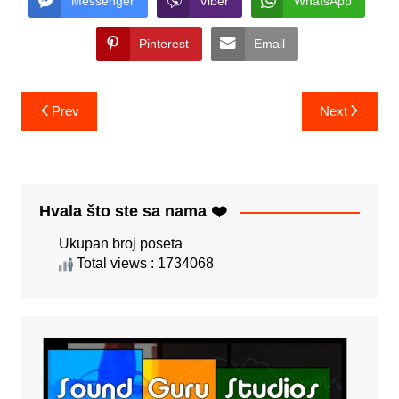
Messenger
Viber
WhatsApp
Pinterest
Email
Post
Prev
Next
navigation
Hvala što ste sa nama ❤️
Ukupan broj poseta
Total views : 1734068