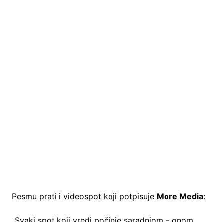
Pesmu prati i videospot koji potpisuje
More Media
:
„Svaki spot koji vredi počinje saradnjom – onom