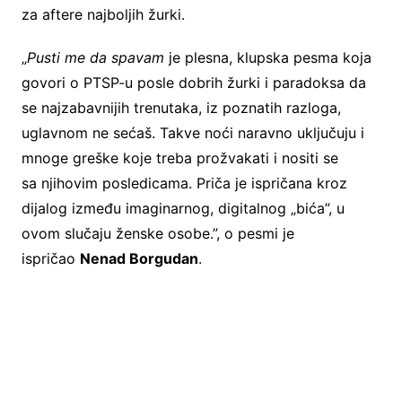
za aftere najboljih žurki.
„
Pusti me da spavam
je plesna, klupska pesma koja
govori o PTSP-u posle dobrih žurki i paradoksa da
se najzabavnijih trenutaka, iz poznatih razloga,
uglavnom ne sećaš. Takve noći naravno uključuju i
mnoge greške koje treba prožvakati i nositi se
sa njihovim posledicama. Priča je ispričana kroz
dijalog između imaginarnog, digitalnog „bića”, u
ovom slučaju ženske osobe.”, o pesmi je
ispričao
Nenad Borgudan
.