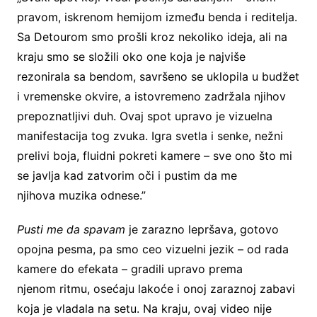
pravom, iskrenom hemijom između benda i reditelja.
Sa Detourom smo prošli kroz nekoliko ideja, ali na
kraju smo se složili oko one koja je najviše
rezonirala sa bendom, savršeno se uklopila u budžet
i vremenske okvire, a istovremeno zadržala njihov
prepoznatljivi duh. Ovaj spot upravo je vizuelna
manifestacija tog zvuka. Igra svetla i senke, nežni
prelivi boja, fluidni pokreti kamere – sve ono što mi
se javlja kad zatvorim oči i pustim da me
njihova muzika odnese.”
Pusti me da spavam
je zarazno lepršava, gotovo
opojna pesma, pa smo ceo vizuelni jezik – od rada
kamere do efekata – gradili upravo prema
njenom ritmu, osećaju lakoće i onoj zaraznoj zabavi
koja je vladala na setu. Na kraju, ovaj video nije