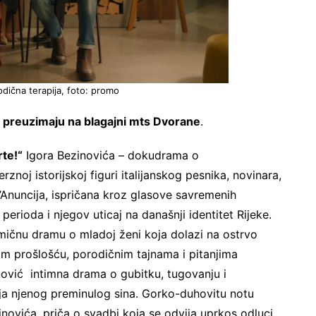
odična terapija, foto: promo
se preuzimaju na blagajni mts Dvorane
.
rte!“
Igora Bezinovića – dokudrama o
znoj istorijskoj figuri italijanskog pesnika, novinara,
 D’Anuncija, ispričana kroz glasove savremenih
perioda i njegov uticaj na današnji identitet Rijeke.
ičnu dramu o mladoj ženi koja dolazi na ostrvo
m prošlošću, porodičnim tajnama i pitanjima
nović intimna drama o gubitku, tugovanju i
lja njenog preminulog sina. Gorko-duhovitu notu
novića, priča o svadbi koja se odvija uprkos odluci