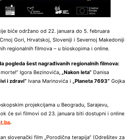
ije biće održano od 22. januara do 5. februara
 Crnoj Gori, Hrvatskoj, Sloveniji i Severnoj Makedoniji
ih regionalnih filmova – u bioskopima i online.
da pogleda šest nagrađivanih regionalnih filmova:
morte!“ Igora Bezinovića
, „Nakon leta“
Danisa
ivi i zdravi“
Ivana Marinovića i
„Planeta 7693“
Gojka
oskopskim projekcijama u Beogradu, Sarajevu,
k će svi filmovi od 23. januara biti dostupni i online
t.ba
.
an slovenački film „Porodična terapija“ (Odrešitev za