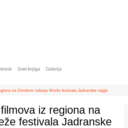
tnosti
Svet knjiga
Galerija
regiona na Zimskom izdanju Mreže festivala Jadranske regije
 filmova iz regiona na
že festivala Jadranske