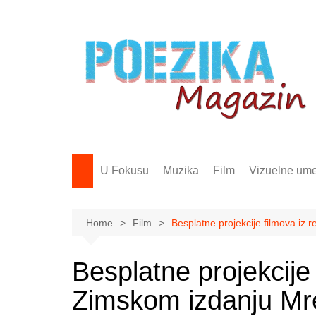
Skip
to
content
U Fokusu
Muzika
Film
Vizuelne ume
Home
Film
Besplatne projekcije filmova iz 
Besplatne projekcije
Zimskom izdanju Mre