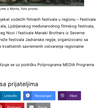
Fiume o Morte, foto promo
jekat vodećih filmskih festivala u regionu – Festivala
vala, Ljubljanskog međunarodnog filmskog festivala,
ceg Novi i festivala Manaki Brothers iz Severne
eže festivala Jadranske regije, organizovano sa
je kvalitetnih savremenih ostvarenja regionalne
ealizuje se uz podršku Potprograma MEDIA Programa
sa prijateljima
LinkedIn
Messenger
Viber
Pinterest
Email