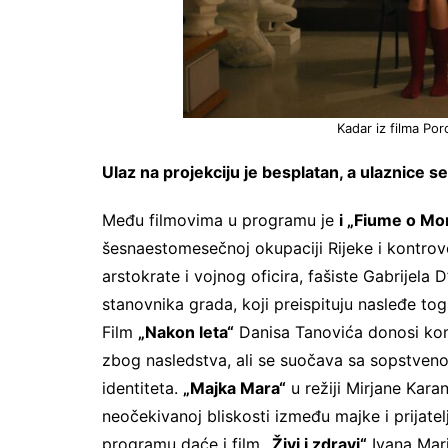
Kadar iz filma Por
Ulaz na projekciju je besplatan, a ulaznice 
Među filmovima u programu je
i „Fiume o Mo
šesnaestomesečnoj okupaciji Rijeke i kontrover
arstokrate i vojnog oficira, fašiste Gabrijela
stanovnika grada, koji preispituju nasleđe tog 
Film
„Nakon leta“
Danisa Tanovića donosi kom
zbog nasledstva, ali se suočava sa sopstveno
identiteta.
„Majka Mara“
u režiji Mirjane Kara
neočekivanoj bliskosti između majke i prijate
programu daće i film
„Živi i zdravi“
Ivana Mari