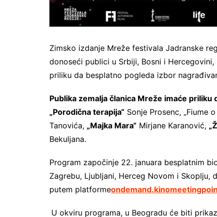
Zimsko izdanje Mreže festivala Jadranske reg
donoseći publici u Srbiji, Bosni i Hercegovini,
priliku da besplatno pogleda izbor nagrađivan
Publika zemalja članica Mreže imaće priliku 
„Porodična terapija“
Sonje Prosenc, „Fiume o 
Tanovića,
„Majka Mara“
Mirjane Karanović,
„Ž
Bekuljana.
Program započinje 22. januara besplatnim bi
Zagrebu, Ljubljani, Herceg Novom i Skoplju, do
putem platforme
ondemand.kinomeetingpoin
U okviru programa, u Beogradu će biti prikaz