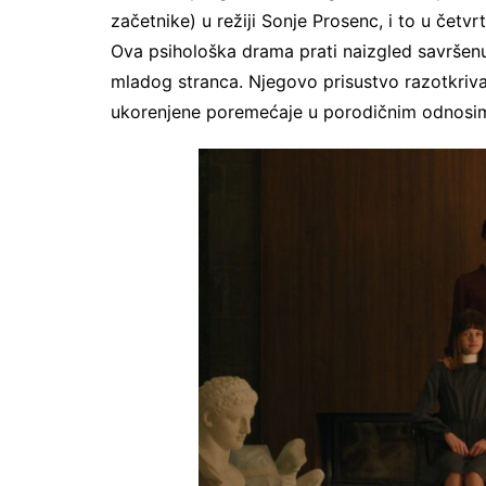
začetnike) u režiji Sonje Prosenc, i to u četvr
Ova psihološka drama prati naizgled savršenu 
mladog stranca. Njegovo prisustvo razotkriva
ukorenjene poremećaje u porodičnim odnosi