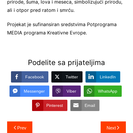
prirode, šuma, lova i meseca, simbolizujući prirodu,
ali i otpor pred ratom i smrću.
Projekat je sufinansiran sredstvima Potprograma
MEDIA programa Kreativne Evrope.
Podelite sa prijateljima
Facebook
Twitter
LinkedIn
Messenger
Viber
WhatsApp
Pinterest
Email
Post
Prev
Next