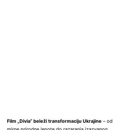
Film „Divia“ beleži transformaciju Ukrajine
– od
mirne prirodne lepote do razaranja izazvanog