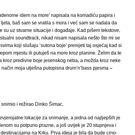
tudenome idem na more’ napisala na komadiću papira i
j ljeta, baš sam se vratila s mora i već sam se nadala da
e su uz stvarne situacije i događaje. Kad pišem tekstove,
kstualni soundtrack, nikad nisam napisala nešto što mi se
svima koji slušaju ‘sutona boje’ prenijeti taj osjećaj kad si
ijepom mjestu ili putuješ na more kroz planine. Želim da te
a kroz predivne boje jesenskog neba, a možda kroz neke
ki način moja utješna putopisna drum’n’bass pjesma
–
 snimio i režirao Dinko Šimac.
nevjerojatne lokacije za snimanje, a jedna od najljepših je
udenom su potpuno prazne, a još uvijek je 20 stupnjeva i
 destinacijama na Krku. Prva ideja je bila da bude crno-