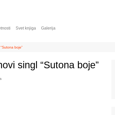
tnosti
Svet knjiga
Galerija
 “Sutona boje”
ovi singl “Sutona boje”
a