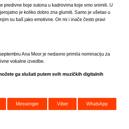
e te predivne boje sutona u kadrovima koje smo snimili. U
erojatno je koliko dobro zna glumiti. Samo je ušetao u
jim su baš jako emotivne. On mi i inače često pravi
.
 u septembru Ana Moor je nedavno primila nominaciju za
tivne vokalne izvedbe.
možete ga slušati putem svih muzičkih digitalnih
Messenger
Viber
WhatsApp