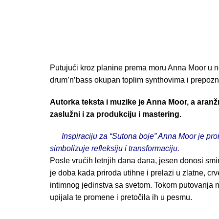
Putujući kroz planine prema moru Anna Moor u no
drum’n’bass okupan toplim synthovima i prepozn
Autorka teksta i muzike je Anna Moor, a aran
zaslužni i za produkciju i mastering.
Inspiraciju za “Sutona boje” Anna Moor je 
simbolizuje refleksiju i transformaciju.
Posle vrućih letnjih dana dana, jesen donosi smir
je doba kada priroda utihne i prelazi u zlatne, cr
intimnog jedinstva sa svetom. Tokom putovanja 
upijala te promene i pretočila ih u pesmu.