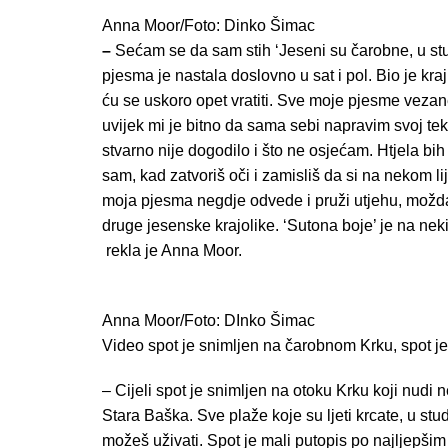
Anna Moor/Foto: Dinko Šimac
–
Sećam se da sam stih ‘Jeseni su čarobne, u s
pjesma je nastala doslovno u sat i pol. Bio je kra
ću se uskoro opet vratiti. Sve moje pjesme vezan
uvijek mi je bitno da sama sebi napravim svoj te
stvarno nije dogodilo i što ne osjećam. Htjela bih 
sam, kad zatvoriš oči i zamisliš da si na nekom l
moja pjesma negdje odvede i pruži utjehu, možd
druge jesenske krajolike. ‘Sutona boje’ je na ne
rekla je Anna Moor.
Anna Moor/Foto: DInko Šimac
Video spot je snimljen na čarobnom Krku, spot je
– Cijeli spot je snimljen na otoku Krku koji nudi 
Stara Baška. Sve plaže koje su ljeti krcate, u st
možeš uživati. Spot je mali putopis po najljepšim