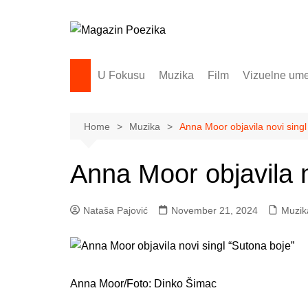
Skip
to
content
U Fokusu
Muzika
Film
Vizuelne ume
Home
Muzika
Anna Moor objavila novi singl
Anna Moor objavila n
Nataša Pajović
November 21, 2024
Muzik
Anna Moor/Foto: Dinko Šimac