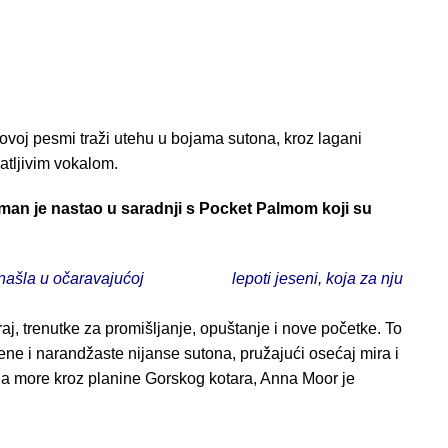
voj pesmi traži utehu u bojama sutona, kroz lagani
atljivim vokalom.
žman je nastao u saradnji s Pocket Palmom koji su
pronašla u očaravajućoj lepoti jeseni, koja za nju
aj, trenutke za promišljanje, opuštanje i nove početke. To
vene i narandžaste nijanse sutona, pružajući osećaj mira i
na more kroz planine Gorskog kotara, Anna Moor je