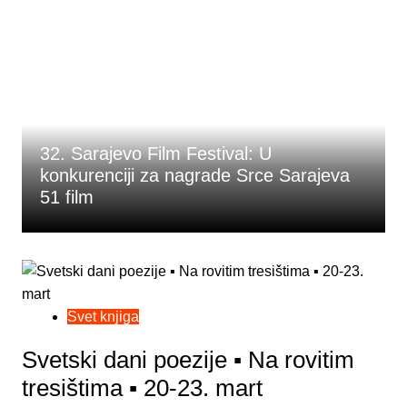
32. Sarajevo Film Festival: U
konkurenciji za nagrade Srce Sarajeva
51 film
Svet knjiga
Svetski dani poezije ▪︎ Na rovitim
tresištima ▪︎ 20-23. mart