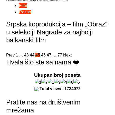
Film
Razno
Srpska koprodukcija – film „Obraz“
u selekciji Nagrade za najbolji
balkanski film
Posts
Prev
1
…
43
44
45
46
47
…
77
Next
Hvala što ste sa nama ❤️
pagination
Ukupan broj poseta
Total views : 1734072
Pratite nas na društvenim
mrežama