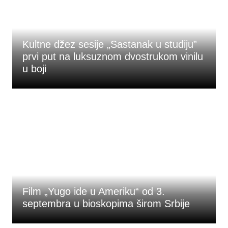
Kultne džez sesije „Sastanak u studiju”
prvi put na luksuznom dvostrukom vinilu
u boji
Film „Yugo ide u Ameriku“ od 3.
septembra u bioskopima širom Srbije