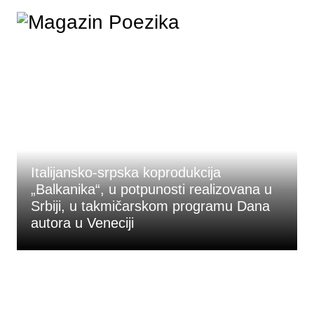
Skip
to
content
Italijansko-srpska koprodukcija
„Balkanika“, u potpunosti realizovana u
Srbiji, u takmičarskom programu Dana
autora u Veneciji